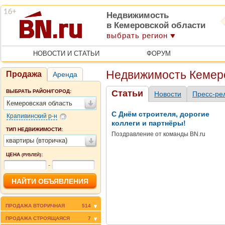
Недвижимость
в Кемеровской области
выбрать регион
НОВОСТИ И СТАТЬИ
ФОРУМ
Недвижимость Кемер
Продажа
Аренда
ВЫБРАТЬ РАЙОН/ГОРОД:
Статьи
Новости
Пресс-ре
Кемеровская область
С Днём строителя, дорогие
Крапивинский р-н
коллеги и партнёры!
ТИП НЕДВИЖИМОСТИ:
Поздравление от команды BN.ru
квартиры (вторичка)
ЦЕНА
:
(РУБЛЕЙ)
-
ПРОДАЖА ВТОРИЧНАЯ
514
ПРОДАЖА СТРОЯЩАЯСЯ
7