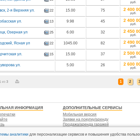
руб.
2 400 0
ск, 2-я Верхняя ул.
15.00
75
22
руб.
2 400 0
збасская ул.
9.98
45
13
руб.
2 450 0
ецк, Озерная ул
6.00
32
25
руб.
2 490 0
одский, Ясная ул
1045.00
82
22
руб.
2 500 0
рчитская ул.
15.00
37
15
руб.
2 600 0
уворова ул.
5.00
26
руб.
1
2
1
из
3
ЕЛЬНАЯ ИНФОРМАЦИЯ
ДОПОЛНИТЕЛЬНЫЕ СЕРВИСЫ
епечатки
Мобильная версия
айте
Заявки на покупку/аренду
язь
Продажа/аренда гаражей
стемы аналитики
для персонализации сервисов и повышения удобства пользо