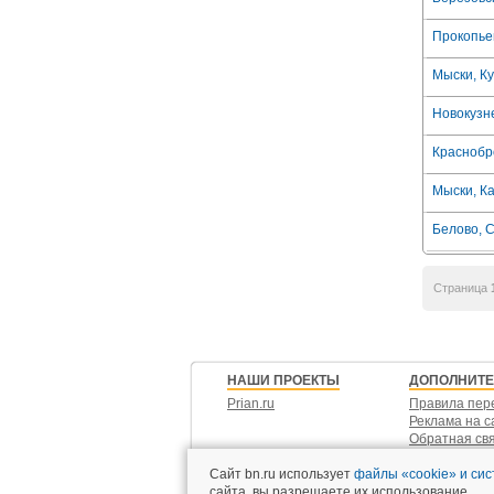
Прокопьев
Мыски, Ку
Новокузн
Краснобр
Мыски, Ка
Белово, С
Страница
НАШИ ПРОЕКТЫ
ДОПОЛНИТ
Prian.ru
Правила пер
Реклама на с
Обратная св
Контакты
Сайт bn.ru использует
файлы «cookie» и си
сайта, вы разрешаете их использование.