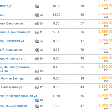
1 630 0
мская ул.
16.00
68
9
руб.
1 650 0
а п.
14.00
80
25
руб.
1 690 0
ино, Озерная ул
8.60
57
24
руб.
1 695 0
енск, Набережная ул.
5.31
36
11
руб.
1 700 0
цк, Псковская ул.
8.00
47
25
руб.
1 777 0
ий, Красная ул.
8.28
70
25
руб.
1 800 0
цк, Успенская ул.
8.00
48
14
руб.
1 800 0
ны, Машиностроитель
8.15
85
руб.
ия снт
25
1 800 0
 Фрунзе 2-й пер.
6.00
39
9
руб.
1 800 0
 Балластная ул.
9.00
43
17
руб.
1 850 0
вка, Железнодорожная ул
11.60
55
руб.
13
1 900 0
ск, Таймырская ул.
7.00
47
12
руб.