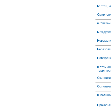
Калтан, О
Смирновк
п Сметан
Междуреч
Новокузне
Березовск
Новокузне
п Кульча
территор
Осинники,
Осинники,
п Малино
Прокопьев