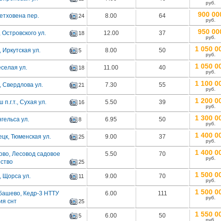
руб.
900 00
етховена пер.
8.00
64
24
руб.
950 00
 Островского ул.
12.00
37
18
руб.
1 050 0
 Иркутская ул.
8.00
50
5
руб.
1 050 0
селая ул.
11.00
40
18
руб.
1 100 0
 Свердлова ул.
7.30
55
21
руб.
1 200 0
п.г.т., Сухая ул.
5.50
39
16
руб.
1 300 0
гельса ул.
6.95
50
8
руб.
1 400 0
цк, Тюменская ул.
9.00
37
25
руб.
1 400 0
ово, Лесовод садовое
5.50
70
руб.
ство
25
1 500 0
 Щорса ул.
9.00
70
11
руб.
1 500 0
башево, Кедр-3 НТТУ
6.00
111
руб.
ия снт
25
1 550 0
6.00
50
5
руб.