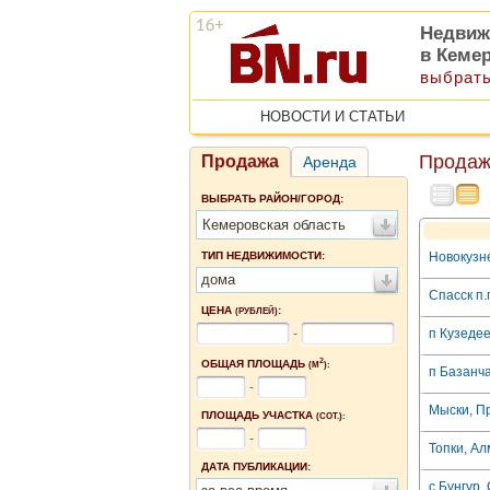
Недвиж
в Кеме
выбрать
НОВОСТИ И СТАТЬИ
Продаж
Продажа
Аренда
ВЫБРАТЬ РАЙОН/ГОРОД:
Кемеровская область
ТИП НЕДВИЖИМОСТИ:
Новокузне
дома
Спасск п.г
ЦЕНА
:
(РУБЛЕЙ)
-
п Кузедее
2
ОБЩАЯ ПЛОЩАДЬ
(М
):
п Базанч
-
Мыски, П
ПЛОЩАДЬ УЧАСТКА
(СОТ.):
-
Топки, Ал
ДАТА ПУБЛИКАЦИИ:
с.Бунгур,