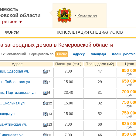
имость
ровской области
Кемерово
 регион
ФОРУМ
КОНСУЛЬТАЦИЯ СПЕЦИАЛИСТОВ
а загородных домов в Кемеровской области
123
объявлений
Сортировать по:
цене
адресу
площади
площ. участка
Адрес
Площ. уч. (сот.)
Площ. дома (м2)
Цена
650 00
цк, Одесская ул.
7.00
47
7
руб.
650 00
.т., Тайлепская ул.
15.00
29
7
руб.
700 00
во, Партизанская ул
23.40
31
6
руб.
750 00
а, Школьная ул
15.00
32
22
руб.
750 00
равды ул.
15.00
52
13
руб.
825 00
ма-Атинская ул.
7.00
60
13
руб.
850 00
 Сиреневая ул
7.00
46
11