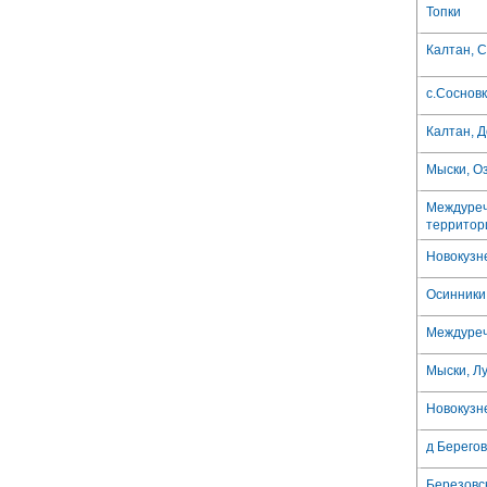
Топки
Калтан, С
с.Сосновк
Калтан, Д
Мыски, О
Междуреч
территор
Новокузне
Осинники
Междурече
Мыски, Лу
Новокузне
д Берегов
Березовск