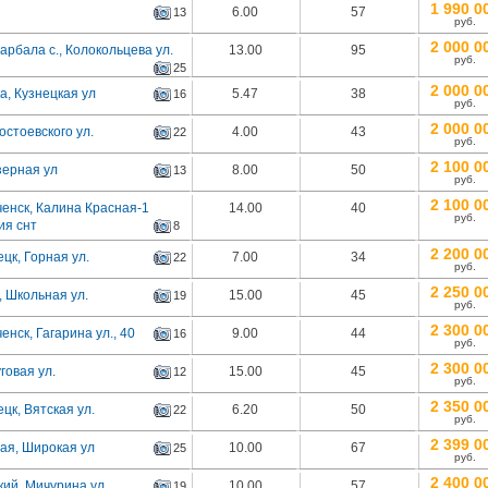
1 990 0
6.00
57
13
руб.
2 000 0
арбала с., Колокольцева ул.
13.00
95
руб.
25
2 000 0
а, Кузнецкая ул
5.47
38
16
руб.
2 000 0
остоевского ул.
4.00
43
22
руб.
2 100 0
зерная ул
8.00
50
13
руб.
2 100 0
енск, Калина Красная-1
14.00
40
руб.
ия снт
8
2 200 0
цк, Горная ул.
7.00
34
22
руб.
2 250 0
, Школьная ул.
15.00
45
19
руб.
2 300 0
нск, Гагарина ул., 40
9.00
44
16
руб.
2 300 0
говая ул.
15.00
45
12
руб.
2 350 0
цк, Вятская ул.
6.20
50
22
руб.
2 399 0
ая, Широкая ул
10.00
67
25
руб.
2 400 0
ий, Мичурина ул.
10.00
57
19