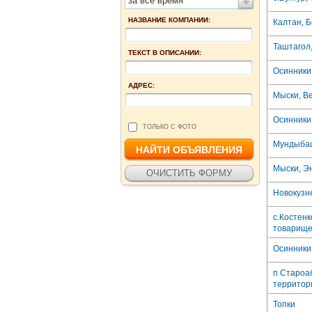
за все время
НАЗВАНИЕ КОМПАНИИ:
Калтан, Б
Таштагол,
ТЕКСТ В ОПИСАНИИ:
Осинники,
АДРЕС:
Мыски, Ве
Осинники,
ТОЛЬКО С ФОТО
Мундыбаш 
Мыски, Эн
Новокузне
с.Костенк
товарище
Осинники,
п Староа
территор
Топки